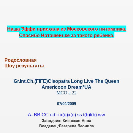
Наша Эффи приехала из Московского питомника.
Спасибо Наташеньке за такого ребенка.
Родословная
Шоу результаты
Gr.Int.Ch.(FIFE)Cleopatra Long Live The Queen
Americoon Dream*UA
MCO a 22
07/04/2009
A- BB CC dd ii x(o)x(o) ss t(b)t(b) ww
Заводчик: Киевская Анна
Владелец:Лазарева Леонила