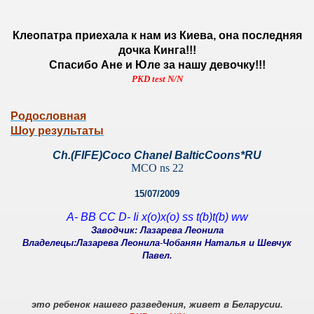
Клеопатра приехала к нам из Киева, она последняя
дочка Кинга!!!
Спасибо Ане и Юле за нашу девочку!!!
PKD test N/N
Родословная
Шоу результаты
Ch.(FIFE)Coco Chanel BalticCoons*RU
MCO ns 22
15/07/2009
A- BB CC D- Ii x(o)x(o) ss t(b)t(b) ww
Заводчик: Лазарева Леонила
Владелецы:
Лазарева Леонила
-
Чобанян Наталья и Шевчук
Павел.
это ребенок нашего разведения, живет в Беларусии.